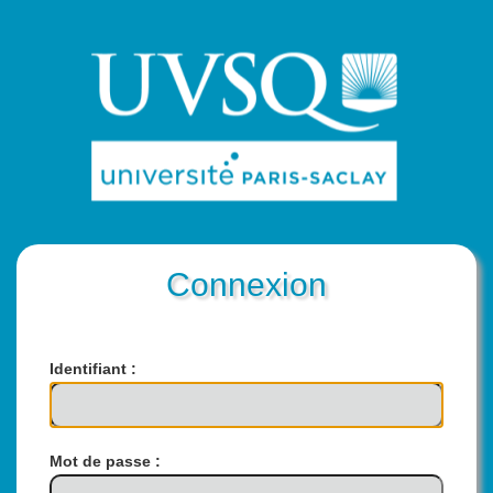
Connexion
I
dentifiant :
M
ot de passe :